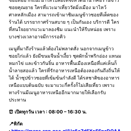
ซอยคุณยาย ใครที่แวะมาเที่ยววัดมิ่งเมือง มาไหว้
ศาลหลักเมือง สามารถเข้ามาชิมเมนูข้าวซอยทีเด็ดของ
ร้านได้ บรรยากาศร้านสบาย ๆ เป็นกันเอง บริการดี ใคร
ที่สนใจอยากแวะมาลองชิม แนะนำให้รีบหน่อย เพราะ
บางช่วงเวลาอาจมีการรอคิว
เมนูที่มาถึงร้านแล้วต้องไม่พลาดสั่ง นอกจากเมนูข้าว
ซอยไก่แล้ว ยังมีขนมจีนน้ำเงี้ยว ชุดผักน้ำพริกอ่อง แหนม
หมกไข่ และข้าวกันจิ๋น อาหารพื้นเมืองเหนือที่แค่เห็นก็
น้ำลายสอแล้ว ใครที่รักอาหารเหนือต้องลองกันถึงถิ่นให้
ได้ น้ำซุปข้าวซอยที่เข้มข้นกำลังดี ได้รสชาติของอาหาร
เหนือแบบต้นฉบับ จะมาแวะกี่ครั้งก็ไม่เสียเที่ยว เพราะ
ทางร้านมีเมนูอาหารเหนืออีกมากมายให้เลือกรับ
ประทาน
⏰ เปิดทุกวัน เวลา : 08:00 – 16:30 น.
📍พิกัด
:
https://maps.app.goo.gl/Uc6o7dSXoSSpcDQAA