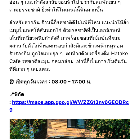
อ่อน ๆ และกำลังลาลับขอบฟ้าไป บวกกับลมพัดเย็น ๆ
ตามธรรมชาติ ยิ่งทำให้โมเมนต์นี้ฟินมากขึ้น
สำหรับสายกิน ร้านนี้ก็รสชาติดีไม่แพ้ที่ไหน แนะนำให้สั่ง
เมนูเป็นเพสโต้สันนอกไก่ ด้วยรสชาติที่เป็นเอกลักษณ์
เส้นที่เหนียวหนึบกำลังดี มาพร้อมซอสที่เข้มข้นที่ผสม
ผสานกับตัวไก่ที่ทอดกรอบกำลังดีและข้าวหน้าหมูทอด
รับรองอิ่ม ถูกใจแบบจุก ๆ ตบท้ายด้วยเครื่องดื่ม Hatake
Cafe รสชาติละมุน กลมกล่อม เท่านี้ก็เป็นการเริ่มต้นวัน
ที่ดีมาก ๆ เลยแหละ
⏰ เปิดทุกวัน เวลา : 08:00 – 17:00 น.
📍พิกัด
:
https://maps.app.goo.gl/WWZZ6t3nv6GEQDRc
9