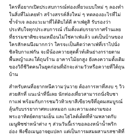
ใครที่อยากเปิดประสบการณ์ท่องเที่ยวแบบใหม่ ๆ ลองทำ
ในสิ่งที่ไม่เคยทำ สร้างสรรค์สิ่งใหม่ ๆ ทดลองอะไรที่ไม่
ซ้ำจำเจ ลองแวะมาที่ได้ดิบได้ดี คาเฟ่ดูสิ รับรองว่า
ประทับใจทุกประสบการณ์ เริ่มตั้งแต่บรรยากาศร้านเลย
ที่ธรรมชาติซะจนเหมือนไม่ใช่คาเฟ่แล้ว แต่เป็นบ้านของ
ใครสักคนนึงมากกว่า ใครจะเป็นคิดว่าคาเฟ่ที่เราไปนั่ง
ชิลจิบกาแฟกัน จะมีน้องควายสุดคิ้วท์เดินย่างกรายตาม
พื้นหญ้าและใต้ถุนร้าน อาคารไม้ยกสูง ยังคงความดั้งเดิม
ของวิถีชีวิตคนในยุคก่อนที่มักจะล่ามวัวหรือควายที่ใต้ถุน
บ้าน
สำหรับคนที่อยากหนีความวุ่นวาย ต้องการหาที่สงบ ๆ วิว
สวยสักที่ แนะนำที่นี่เลย นักท่องเที่ยวสามารถนั่งจิบชา
กาแฟ พร้อมกับการชมวิวทิวเขาสีเขียวขจีที่อุดมสมบูรณ์
ลุ้นกับบรรยากาศทะเลหมอก และความงดงามของ
พระอาทิตย์ตกยามเย็น และไฮไลต์เด็ดที่ห้ามพลาดกับ
เมนูพิซซ่าหน้าต่าง ๆ ส่วนวันนี้เราขอลองหน้าน้ำพริก
อ่อง ฟังชื่อเมนูอาจดูแปลก แต่เป็นการผสมผสานรสชาติที่