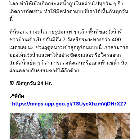
โลก ทำให้เมื่อเกิดกระแสน้ำกูนใหลผ่านไปทุกวัน ๆ จึง
เกิดการกัดเซาะ ทำให้มีหน้าตาแบบที่เราได้เห็นกันทุกวัน
นี้
ที่นี่นอกจากจะได้ถ่ายรูปมุมเท่ ๆ แล้ว พื้นที่ของวังน้ำที่
ชาวบ้านเค้าเรียกกันมีถึง 7 วังหรือระยะทางกว่า 400
เมตรเลยนะ ช่วงฤดูหนาวเข้าสู่ฤดูร้อนแบบนี้ เราสามารถ
มองเห็นวังน้ำและผาได้อย่างชัดเจนเลยหรือใครอยาก
สัมผัสน้ำเย็น ๆ ก็สามารถลงนั่งเล่นหรือเอาเท้าแช่น้ำ นั่ง
ผ่อนคลายกับธรรมชาติได้อีกด้วย
⏰ เปิดทุกวัน 24 Hr.
📍พิกัด
:
https://maps.app.goo.gl/TSUycXhzmVjDNrXZ7