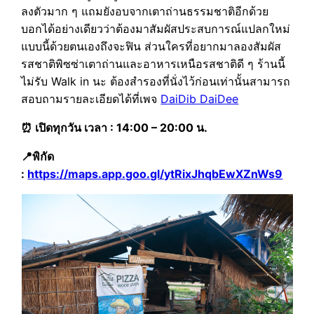
ลงตัวมาก ๆ แถมยังอบจากเตาถ่านธรรมชาติอีกด้วย
บอกได้อย่างเดียวว่าต้องมาสัมผัสประสบการณ์แปลกใหม่
แบบนี้ด้วยตนเองถึงจะฟิน ส่วนใครที่อยากมาลองสัมผัส
รสชาติพิซซ่าเตาถ่านและอาหารเหนือรสชาติดี ๆ ร้านนี้
ไม่รับ Walk in นะ ต้องสำรองที่นั่งไว้ก่อนเท่านั้นสามารถ
สอบถามรายละเอียดได้ที่เพจ
DaiDib DaiDee
⏰ เปิดทุกวัน เวลา : 14:00 – 20:00 น.
📍พิกัด
:
https://maps.app.goo.gl/ytRixJhqbEwXZnWs9