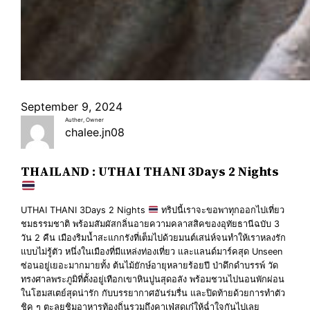
September 9, 2024
Auther, Owner
chalee.jn08
THAILAND : UTHAI THANI 3Days 2 Nights
UTHAI THANI 3Days 2 Nights
ทริปนี้เราจะขอพาทุกออกไปเที่ยว
ชมธรรมชาติ พร้อมสัมผัสกลิ่นอายความคลาสสิคของอุทัยธานีฉบับ 3
วัน 2 คืน เมืองริมน้ำสะแกกรังที่เต็มไปด้วยมนต์เสน่ห์จนทำให้เราหลงรัก
แบบไม่รู้ตัว หนึ่งในเมืองที่มีแหล่งท่องเที่ยว และแลนด์มาร์คสุด Unseen
ซ่อนอยู่เยอะมากมายทั้ง ต้นไม้ยักษ์อายุหลายร้อยปี ป่าดึกดำบรรพ์ วัด
ทรงศาลพระภูมิที่ตั้งอยู่เทือกเขาหินปูนสุดอลัง พร้อมชวนไปนอนพักผ่อน
ในโฮมสเตย์สุดน่ารัก กับบรรยากาศอันร่มรื่น และปิดท้ายด้วยการทำตัว
ชิค ๆ ตะลุยชิมอาหารท้องถิ่นรวมถึงคาเฟ่สุดเก๋ให้ฉ่ำใจกันไปเลย