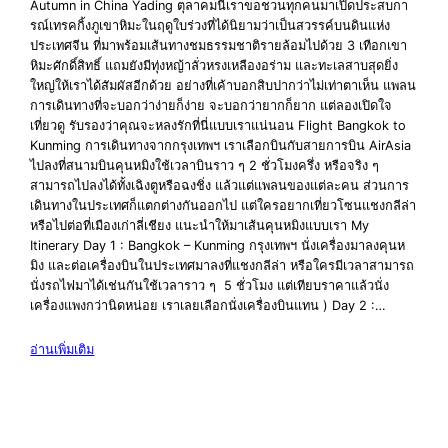
Autumn in China Yading ตุลาคมนี้เราขอชวนทุกคนมาเปิดประสบกา
รณ์เทรคกิ้งภูเขาหิมะในฤดูใบร่วงที่ได้นิยามว่าเป็นสวรรค์บนดินแห่ง
ประเทศจีน ที่มาพร้อมเส้นทางชมธรรมชาติรายล้อมไปด้วย 3 เทือกเขา
หิมะศักดิ์สิทธิ์ แถมยังมีทุ่งหญ้าลั่วหรงเหลืองอร่าม และทะเลสาบสุดยิ่ง
ใหญ่ให้เราได้สัมผัสอีกด้วย อย่างที่เค้าบอกสิบปากว่าไม่เท่าตาเห็น แพลน
การเดินทางที่จะบอกว่าง่ายก็ง่าย จะบอกว่ายากก็ยาก แต่ลองเปิดใจ
เที่ยวดู รับรองว่าคุณจะหลงรักที่นี่แบบเราแน่นอน Flight Bangkok to
Kunming การเดินทางจากกรุงเทพฯ เราเลือกบินกับสายการบิน AirAsia
ไปลงที่สนามบินคุนหมิงใช้เวลาบินราว ๆ 2 ชั่วโมงครึ่ง หรือจริง ๆ
สามารถไปลงได้ทั้งเฉิงตูหรือฉงชิ่ง แล้วแต่แพลนของแต่ละคน ส่วนการ
เดินทางในประเทศก็แตกต่างกันออกไป แต่ใครอยากเที่ยวโซนแชงกลีล่า
หรือไปต่อที่เมืองเก่าลี่เชียง แนะนำให้มาเส้นคุนหมิงแบบเรา My
Itinerary Day 1 : Bangkok – Kunming กรุงเทพฯ นั่งเครื่องมาลงคุนห
มิง และต่อเครื่องบินในประเทศมาลงที่แชงกลีล่า หรือใครมีเวลาสามารถ
นั่งรถไฟมาได้เช่นกันใช้เวลาราว ๆ 5 ชั่วโมง แต่เทียบราคาแล้วนั่ง
เครื่องแพงกว่านิดหน่อย เราเลยเลือกนั่งเครื่องบินแทน ) Day 2 :…
อ่านเพิ่มเติม