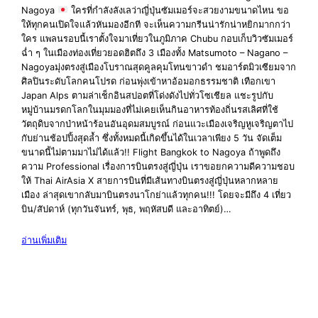
Nagoya
ใครที่กำลังลังเลว่าญี่ปุ่นซัมเมอร์จะสวยงามขนาดไหน ขอ
ให้ทุกคนเปิดใจแล้วหันมองอีกที จะเห็นความกรีนน่ารักน่าหยิกมากกว่า
ใคร แพลนรอบนี้เราตั้งใจมาเที่ยวในภูมิภาค Chubu กอบเก็บวิวซัมเมอร์
ฉ่ำ ๆ ในเมืองท่องเที่ยวยอดฮิตถึง 3 เมืองทั้ง Matsumoto – Nagano –
Nagoyaมุ่งตรงสู่เมืองโบราณสุดคูลคุมโทนขาวดำ ชมอาร์ตมิวเซียมจาก
ศิลปินระดับโลกคนโปรด ก่อนพุ่งเข้าหาอ้อมอกธรรมชาติ เทือกเขา
Japan Alps ตามล่าเช็กอินสปอตที่โด่งดังไปทั่วโซเชียล แชะรูปกับ
หมู่บ้านมรดกโลกในมุมมองที่ไม่เคยเห็นกินอาหารท้องถิ่นรสเลิศที่ใช้
วัตถุดิบจากป่าหน้าร้อนอันอุดมสมบูรณ์ ก่อนแวะเมืองเจริญหูเจริญตาไป
กับย่านช้อปปิ้งสุดล้ำ ซึ่งทั้งหมดนี้เกิดขึ้นได้ในเวลาเพียง 5 วัน จัดเต็ม
ขนาดนี้ไม่ตามมาไม่ได้แล้ว!! Flight Bangkok to Nagoya ถ้าพูดถึง
ความ Professional เรื่องการบินตรงสู่ญี่ปุ่น เราขอยกความดีความชอบ
ให้ Thai AirAsia X สายการบินที่มีเส้นทางบินตรงสู่ญี่ปุ่นหลากหลาย
เมือง ล่าสุดเขากลับมาบินตรงนาโกย่าแล้วทุกคน!!! โดยจะมีถึง 4 เที่ยว
บิน/สัปดาห์ (ทุกวันจันทร์, พุธ, พฤหัสบดี และอาทิตย์)…
อ่านเพิ่มเติม