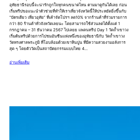
อุทัยธานีรอบนี้จะน่ารักถูกใจทุกคนขนาดไหน ตามมาดูกันได้เลย ก่อน
เริ่มทริปขอแนะนำตัวช่วยที่ทำให้เราเที่ยวจังหวัดนี้ให้ประหยัดยิ่งขึ้นกับ
“บัตรเดียว เที่ยวอุทัย” ที่เค้าจัดโปรฯ ลด10% จากร้านค้าที่ร่วมรายการ
กว่า 80 ร้านค้าทั่วจังหวัดเลยนะ โดยสามารถใช้ส่วนลดได้ตั้งแต่ 1
กรกฎาคม – 31 ธันวาคม 2567 ไปเลยย แพลนทริป Day 1 วัดถ้ำเขาวง
เริ่มต้นทริปด้วยการไปชมอันซีนแห่งหนึ่งของอุทัยธานีกับ วัดถ้ำเขาวง
วัดทรงศาลพระภูมิ ที่โอบล้อมด้วยเขาหินปูน ที่มีความสวยงามอลังการ
สุด ๆ โดยตัววัดเป็นสถาปัตยกรรมแบบไทย 4…
อ่านเพิ่มเติม