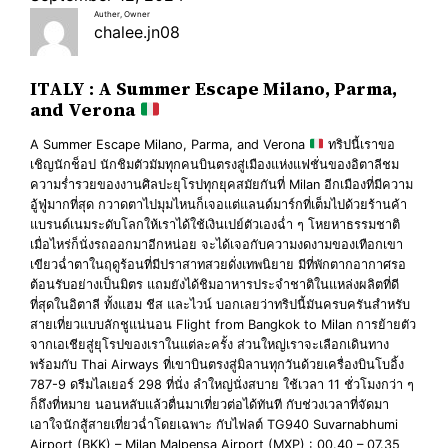
Auther, Owner
chalee.jn08
ITALY : A Summer Escape Milano, Parma,
and Verona
A Summer Escape Milano, Parma, and Verona
ทริปนี้เราขอ
เชิญนักช็อป นักชิมตัวมัมทุกคนบินตรงสู่เมืองแห่งแฟชั่นของอิตาลีชม
ความร่ำรวยของงานศิลปะยุโรปทุกยุคสมัยกันที่ Milan อีกเมืองที่มีความ
อู้ฟู่มากที่สุด กวาดตาไปมุมไหนก็เจอแต่แลนด์มาร์กที่เต็มไปด้วยร้านค้า
แบรนด์เนมระดับโลกให้เราได้ใช้เงินเปย์ตัวเองฉ่ำ ๆ โหยหาธรรมชาติ
เมื่อไหร่ก็นั่งรถออกมาอีกหน่อย จะได้เจอกับความงดงามของเทือกเขา
เขียวฉ่ำตาในฤดูร้อนที่มีปราสาทสวยดั่งเทพนิยาย มีที่พักตากอากาศรอ
ต้อนรับอย่างเป็นมิตร แถมยังได้ชิมอาหารประจำชาติในแหล่งผลิตที่ดี
ที่สุดในอิตาลี ทั้งแฮม ชีส และไวน์ บอกเลยว่าทริปนี้มันครบครันสำหรับ
สายเที่ยวแบบลักชูแน่นอน Flight from Bangkok to Milan การย้ายตัว
จากเอเชียสู่ยุโรปของเราในแต่ละครั้ง ส่วนใหญ่เราจะเลือกเดินทาง
พร้อมกับ Thai Airways ที่เขาบินตรงสู่มิลานทุกวันด้วยเครื่องบินโบอิ้ง
787-9 ดรีมไลเยอร์ 298 ที่นั่ง ลำใหญ่นั่งสบาย ใช้เวลา 11 ชั่วโมงกว่า ๆ
ก็ถึงที่หมาย นอนหลับแล้วตื่นมาเที่ยวต่อได้ทันที กับช่วงเวลาที่จัดมา
เอาใจนักสู้สายเที่ยวฉ่ำโดยเฉพาะ กับไฟลต์ TG940 Suvarnabhumi
Airport (BKK) – Milan Malpensa Airport (MXP) : 00.40 – 07.35