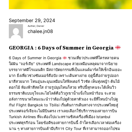
September 29, 2024
Auther, Owner
chalee.jn08
GEORGIA : 6 Days of Summer in Georgia
6 Days of Summer in Georgia
ชวนเที่ยวประเทศที่ใครหลายคน
ใฝ่ฝัน “จอร์เจีย” ประเทศที่ Landscape สวยเหมือนหลุดมาจากนิยาย
บรรยากาศดีโรแมนติก มีสถาปัตยกรรมที่เป็นแลนด์มาร์คให้เช็กอินเยอะ
มาก ยิ่งเที่ยวช่วงซัมเมอร์คือปัง เพราะเดินทางง่าย ฤดูนี้คือถ่ายรูปออก
มาสีสวยมาก โทนอุ่นละมุนเหมือนใส่ฟิลเตอร์ วิวชัด เห็นทุ่งหญ้า ต้นไม้
ดอกไม้ ท้องฟ้าสีสดใส ถ่ายรูปมุมไหนก็สวย ทริปนี้ทุกคนจะได้เห็นวิว
ธรรมชาติแบบจุใจและไฮไลต์คือวิวภูเขาน้ำแข็งในหน้าร้อน จะสวย
อลังการขนาดไหนแนะนำว่าต้องไปดูด้วยตาตัวเอง จะมีที่ไหนบ้างไปดู
กัน! Flight Bangkok to Tbilisi เริ่มต้นการเดินทางจากประเทศไทยสู่
ประเทศจอร์เจียจะไม่มีบินตรง เราเลยเลือกใช้บริการของสายการบิน
Turkish Airlines ที่จะต้องไปแวะทรานซิสเครื่องที่เมือง Istanbul
ประเทศตุรกีก่อน โดยข้อดีของสายการบินนี้ ถ้าใครเลือกเวลาต่อเครื่อง
นาน ๆ ทางสายการบินเค้ามีบริการ City Tour ที่เราสามารถออกไปชม