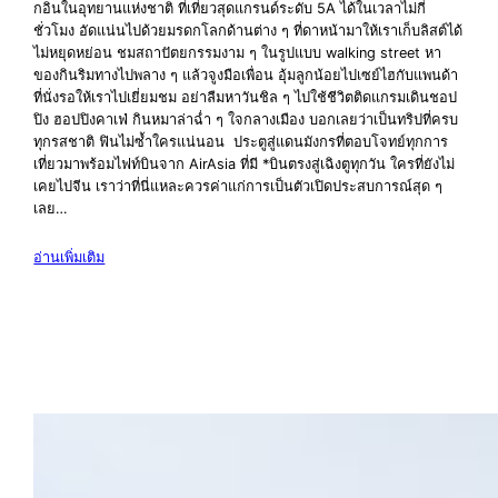
กอินในอุทยานแห่งชาติ ที่เที่ยวสุดแกรนด์ระดับ 5A ได้ในเวลาไม่กี่
ชั่วโมง อัดแน่นไปด้วยมรดกโลกด้านต่าง ๆ ที่ดาหน้ามาให้เราเก็บลิสต์ได้
ไม่หยุดหย่อน ชมสถาปัตยกรรมงาม ๆ ในรูปแบบ walking street หา
ของกินริมทางไปพลาง ๆ แล้วจูงมือเพื่อน อุ้มลูกน้อยไปเซย์ไฮกับแพนด้า
ที่นั่งรอให้เราไปเยี่ยมชม อย่าลืมหาวันชิล ๆ ไปใช้ชีวิตติดแกรมเดินชอป
ปิง ฮอปปิงคาเฟ่ กินหมาล่าฉ่ำ ๆ ใจกลางเมือง บอกเลยว่าเป็นทริปที่ครบ
ทุกรสชาติ ฟินไม่ซ้ำใครแน่นอน ประตูสู่แดนมังกรที่ตอบโจทย์ทุกการ
เที่ยวมาพร้อมไฟท์บินจาก AirAsia ที่มี *บินตรงสู่เฉิงตูทุกวัน ใครที่ยังไม่
เคยไปจีน เราว่าที่นี่แหละควรค่าแก่การเป็นตัวเปิดประสบการณ์สุด ๆ
เลย…
อ่านเพิ่มเติม