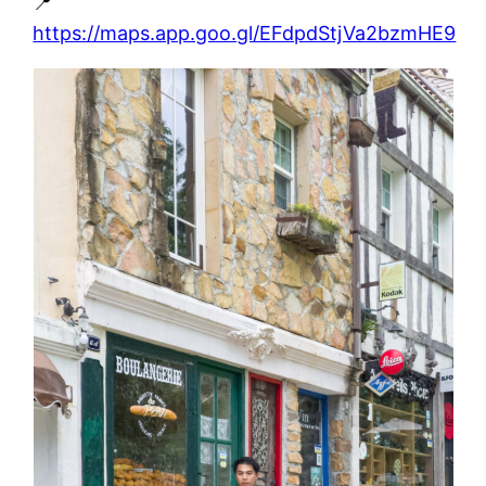
📍
https://maps.app.goo.gl/EFdpdStjVa2bzmHE9